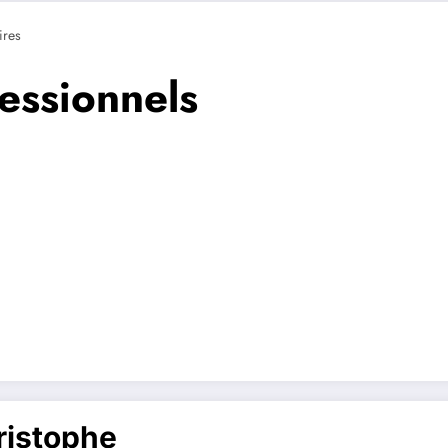
res
fessionnels
ristophe