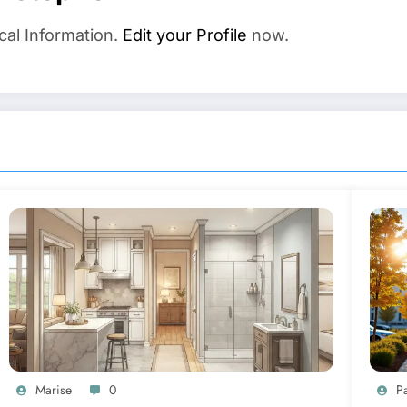
cal Information.
Edit your Profile
now.
Marise
0
P