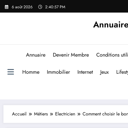
Aller
6 août 2026
2:40:58 PM
au
contenu
Annuaire
Annuaire
Devenir Membre
Conditions util
Homme
Immobilier
Internet
Jeux
Lifest
Accueil
Métiers
Electricien
Comment choisir le bon 