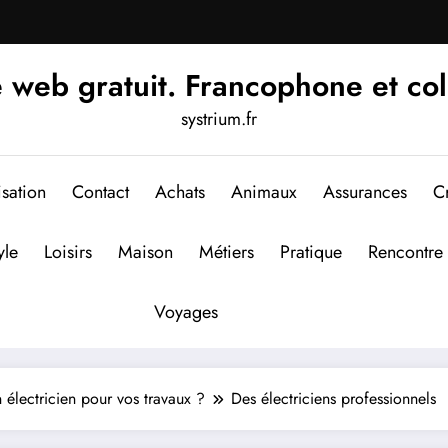
 web gratuit. Francophone et col
systrium.fr
isation
Contact
Achats
Animaux
Assurances
Cr
yle
Loisirs
Maison
Métiers
Pratique
Rencontre
Voyages
électricien pour vos travaux ?
Des électriciens professionnels