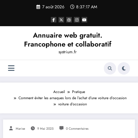
Aller
7 août 2026
8:37:18 AM
au
contenu
Annuaire web gratuit.
Francophone et collaboratif
systrium.fr
Accueil
Pratique
Comment éviter les arnaques lors de l’achat d’une voiture d’occasion
voiture d’occasion
Marise
9 Mai 2025
0 Commentaires