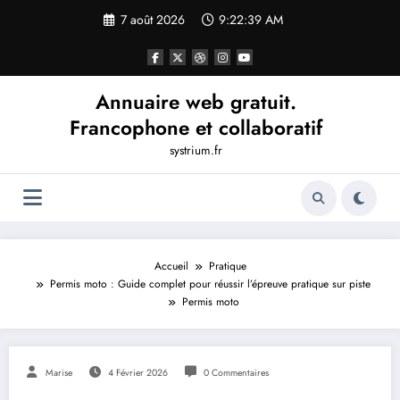
Aller
7 août 2026
9:22:39 AM
au
contenu
Annuaire web gratuit.
Francophone et collaboratif
systrium.fr
Accueil
Pratique
Permis moto : Guide complet pour réussir l’épreuve pratique sur piste
Permis moto
Marise
4 Février 2026
0 Commentaires