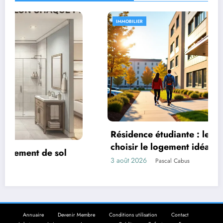
IMMOBILIER
Résidence étudiante : le guide complet pou
choisir le logement idéal proche de son
campus
3 août 2026
Pascal Cabus
Annuaire
Devenir Membre
Conditions utilisation
Contact