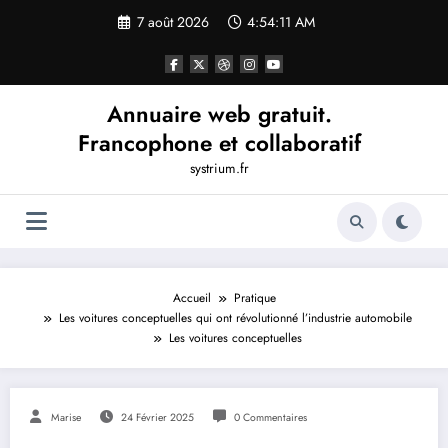
Aller
7 août 2026
4:54:11 AM
au
contenu
Annuaire web gratuit.
Francophone et collaboratif
systrium.fr
Accueil
Pratique
Les voitures conceptuelles qui ont révolutionné l’industrie automobile
Les voitures conceptuelles
Marise
24 Février 2025
0 Commentaires