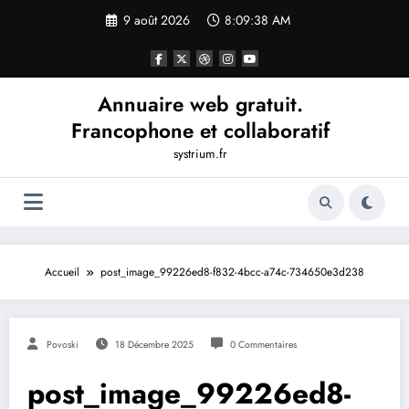
Aller
9 août 2026
8:09:38 AM
au
contenu
Annuaire web gratuit.
Francophone et collaboratif
systrium.fr
Accueil
post_image_99226ed8-f832-4bcc-a74c-734650e3d238
Povoski
18 Décembre 2025
0 Commentaires
post_image_99226ed8-