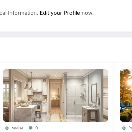
cal Information.
Edit your Profile
now.
Marise
0
P