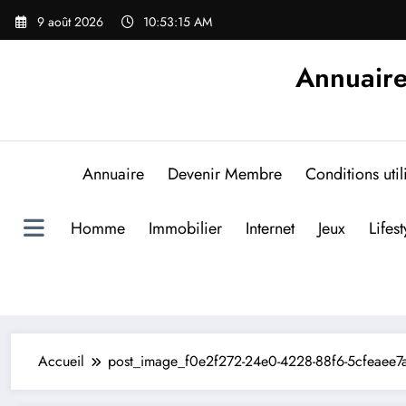
Aller
9 août 2026
10:53:15 AM
au
contenu
Annuaire
Annuaire
Devenir Membre
Conditions util
Homme
Immobilier
Internet
Jeux
Lifest
Accueil
post_image_f0e2f272-24e0-4228-88f6-5cfeaee7