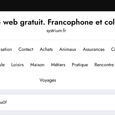
 web gratuit. Francophone et col
systrium.fr
isation
Contact
Achats
Animaux
Assurances
Cr
yle
Loisirs
Maison
Métiers
Pratique
Rencontre
Voyages
aa0f