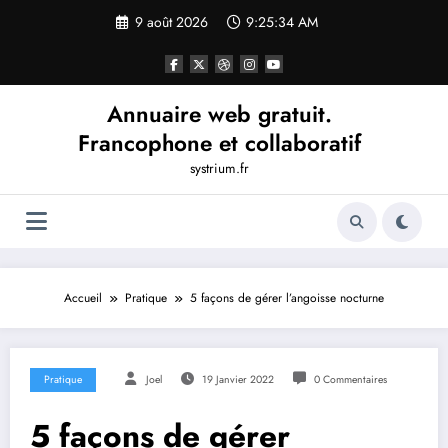
Aller
9 août 2026
9:25:35 AM
au
contenu
Annuaire web gratuit.
Francophone et collaboratif
systrium.fr
Accueil
Pratique
5 façons de gérer l’angoisse nocturne
Pratique
Joel
19 Janvier 2022
0 Commentaires
5 façons de gérer