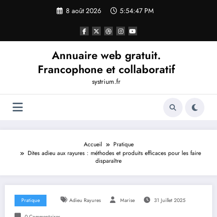
Aller
8 août 2026
5:54:47 PM
au
contenu
Annuaire web gratuit.
Francophone et collaboratif
systrium.fr
Accueil
Pratique
Dites adieu aux rayures : méthodes et produits efficaces pour les faire
disparaître
Pratique
Adieu Rayures
Marise
31 Juillet 2025
0 Commentaires