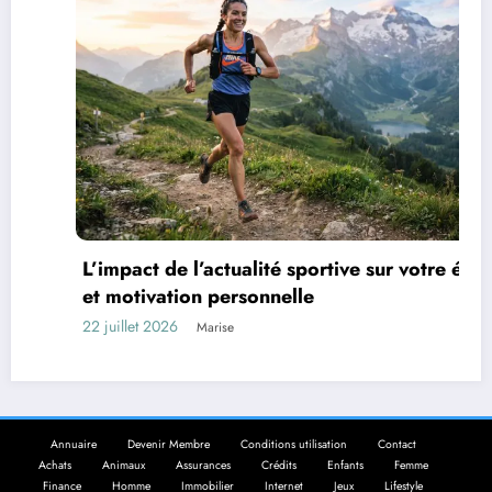
L’impact de l’actualité sportive sur votre élan
et motivation personnelle
22 juillet 2026
Marise
Annuaire
Devenir Membre
Conditions utilisation
Contact
Achats
Animaux
Assurances
Crédits
Enfants
Femme
Finance
Homme
Immobilier
Internet
Jeux
Lifestyle