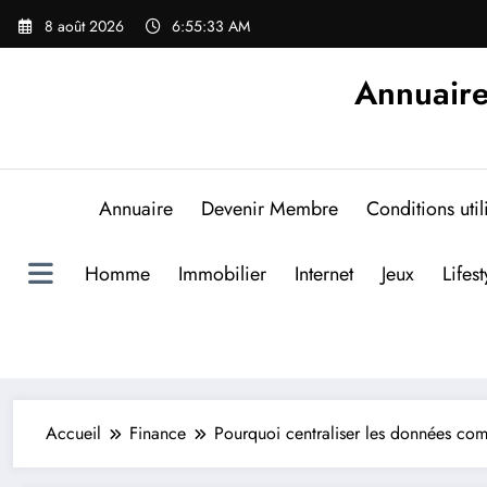
Aller
8 août 2026
6:55:34 AM
au
contenu
Annuaire
Annuaire
Devenir Membre
Conditions util
Homme
Immobilier
Internet
Jeux
Lifest
Accueil
Finance
Pourquoi centraliser les données comp