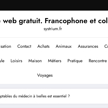
 web gratuit. Francophone et col
systrium.fr
isation
Contact
Achats
Animaux
Assurances
Cr
yle
Loisirs
Maison
Métiers
Pratique
Rencontre
Voyages
tables du médecin à Ixelles est essentiel ?