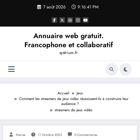
Aller
7 août 2026
9:16:42 PM
au
contenu
Annuaire web gratuit.
Francophone et collaboratif
systrium.fr
Accueil
Jeux
Comment les streamers de jeux vidéo réussissent-ils à construire leur
audience ?
streamers de jeux vidéo
Marise
11 Octobre 2023
0 Commentaires