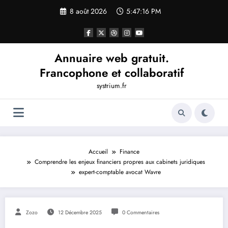
Aller
8 août 2026
5:47:17 PM
au
contenu
Annuaire web gratuit.
Francophone et collaboratif
systrium.fr
Accueil
Finance
Comprendre les enjeux financiers propres aux cabinets juridiques
expert-comptable avocat Wavre
Zozo
12 Décembre 2025
0 Commentaires