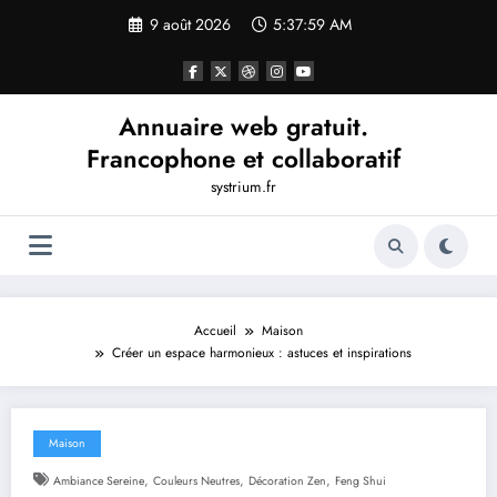
Aller
9 août 2026
5:37:59 AM
au
contenu
Annuaire web gratuit.
Francophone et collaboratif
systrium.fr
Accueil
Maison
Créer un espace harmonieux : astuces et inspirations
Maison
,
,
,
Ambiance Sereine
Couleurs Neutres
Décoration Zen
Feng Shui