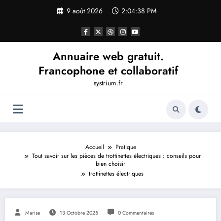
Aller
9 août 2026
2:04:38 PM
au
contenu
Annuaire web gratuit.
Francophone et collaboratif
systrium.fr
Accueil
Pratique
Tout savoir sur les pièces de trottinettes électriques : conseils pour
bien choisir
trottinettes électriques
Marise
13 Octobre 2025
0 Commentaires