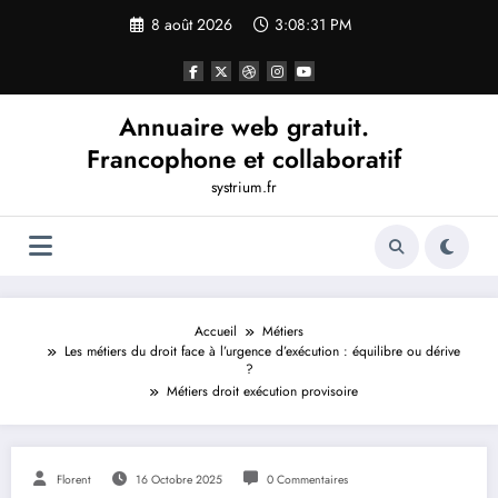
Aller
8 août 2026
3:08:31 PM
au
contenu
Annuaire web gratuit.
Francophone et collaboratif
systrium.fr
Accueil
Métiers
Les métiers du droit face à l’urgence d’exécution : équilibre ou dérive
?
Métiers droit exécution provisoire
Florent
16 Octobre 2025
0 Commentaires