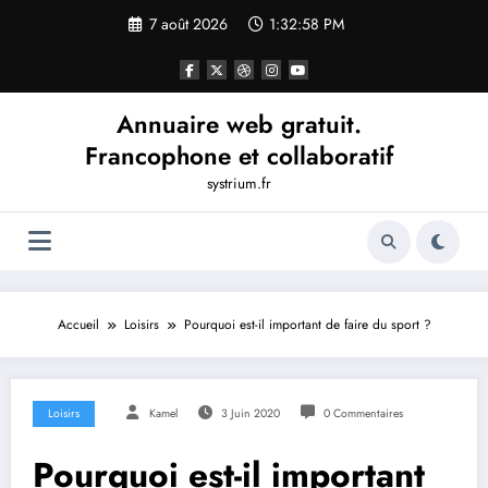
Aller
7 août 2026
1:32:59 PM
au
contenu
Annuaire web gratuit.
Francophone et collaboratif
systrium.fr
Accueil
Loisirs
Pourquoi est-il important de faire du sport ?
Loisirs
Kamel
3 Juin 2020
0 Commentaires
Pourquoi est-il important