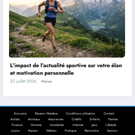
Les aventures inoubliables des C
sur votre élan
à travers les saisons
17 juillet 2026
Marise
Annuaire
Devenir Membre
Conditions utilisation
Contact
Achats
Animaux
Assurances
Crédits
Enfants
Femme
Finance
Homme
Immobilier
Internet
Jeux
Lifestyle
Loisirs
Maison
Métiers
Pratique
Rencontre
Seniors