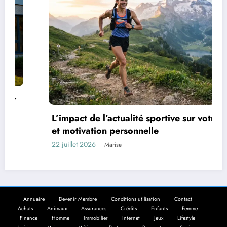
L’impact de l’actualité sportive sur votre élan
et motivation personnelle
22 juillet 2026
Marise
Annuaire
Devenir Membre
Conditions utilisation
Contact
Achats
Animaux
Assurances
Crédits
Enfants
Femme
Finance
Homme
Immobilier
Internet
Jeux
Lifestyle