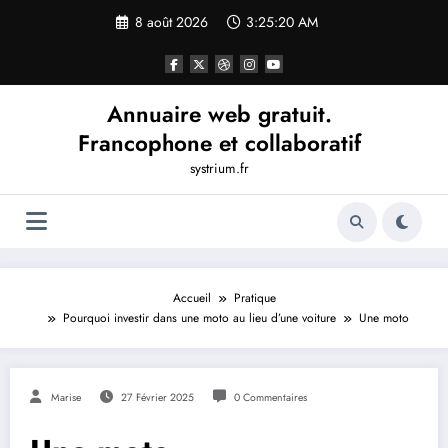
Aller
8 août 2026
3:25:20 AM
au
contenu
Annuaire web gratuit.
Francophone et collaboratif
systrium.fr
Accueil
Pratique
Pourquoi investir dans une moto au lieu d’une voiture
Une moto
Marise
27 Février 2025
0 Commentaires