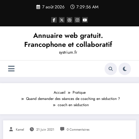
Aller
7 août 2026
7:29:57 AM
au
contenu
Annuaire web gratuit.
Francophone et collaboratif
systrium.fr
Accueil
Pratique
Quand demander des séances de coaching en séduction ?
coach en séduction
Kamel
21 Juin 2021
0 Commentaires