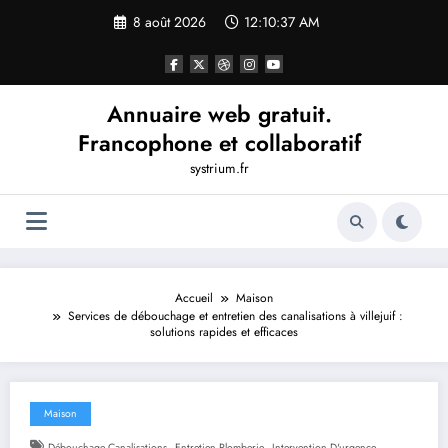
Aller
8 août 2026
12:10:38 AM
au
contenu
Annuaire web gratuit.
Francophone et collaboratif
systrium.fr
Accueil
Maison
Services de débouchage et entretien des canalisations à villejuif :
solutions rapides et efficaces
Maison
,
,
,
Débouchage Canalisations
Entretien Plomberie
Intervention D'urgence