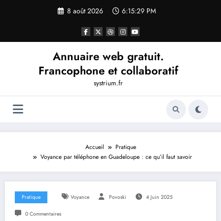
Aller
8 août 2026
6:15:30 PM
au
contenu
Annuaire web gratuit.
Francophone et collaboratif
systrium.fr
Accueil
Pratique
Voyance par téléphone en Guadeloupe : ce qu’il faut savoir
Pratique
Voyance
Povoski
4 Juin 2025
0 Commentaires