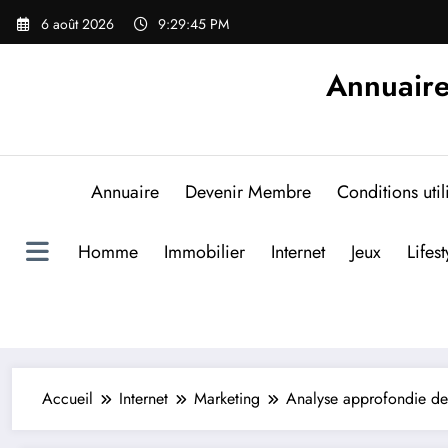
Aller
6 août 2026
9:29:46 PM
au
contenu
Annuaire
Annuaire
Devenir Membre
Conditions util
Homme
Immobilier
Internet
Jeux
Lifest
Accueil
Internet
Marketing
Analyse approfondie de 