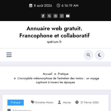
Aller
8 août 2026
6:16:20 AM
au
contenu
Annuaire web gratuit.
Francophone et collaboratif
systrium.fr
Accueil
Pratique
L’incroyable métamorphose de l’entretien des motos : un voyage
captivant à travers les époques
Pratique
Entretien Motos
Marise
27 Février 2026
0 Commentaires