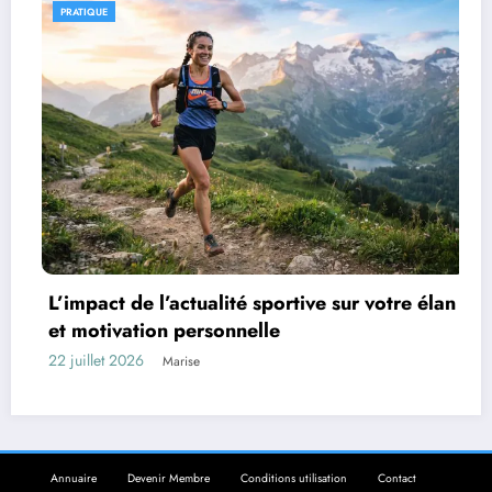
PRATIQUE
Les aventure
l’actualité sportive sur votre élan
à travers les
on personnelle
17 juillet 2026
M
Marise
Annuaire
Devenir Membre
Conditions utilisation
Contact