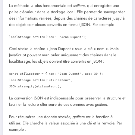
La méthode la plus fondamentale est
setItem
, qui enregistre une
paire clé-valeur dans le stockage local. Elle permet de sauvegarder
des informations variées, depuis des chaînes de caractères jusqu’à
des objets complexes convertis en format JSON. Par exemple :
localStorage.setItem('nom', 'Jean Dupont');
Ceci stocke la chaîne « Jean Dupont » sous la clé « nom ». Mais
JavaScript pouvant manipuler uniquement des chaînes dans le
localStorage, les objets doivent être convertis en JSON :
const utilisateur = { nom: 'Jean Dupont', age: 30 };
localStorage.setItem('utilisateur',
JSON.stringify(utilisateur));
La conversion JSON est indispensable pour préserver la structure et
faciliter la lecture ultérieure de ces données avec
getItem
.
Pour récupérer une donnée stockée,
getItem
est la fonction à
utiliser. Elle cherche la valeur associée à une clé et la renvoie. Par
exemple :