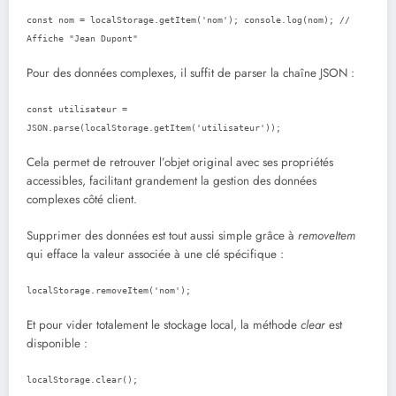
const nom = localStorage.getItem('nom'); console.log(nom); //
Affiche "Jean Dupont"
Pour des données complexes, il suffit de parser la chaîne JSON :
const utilisateur =
JSON.parse(localStorage.getItem('utilisateur'));
Cela permet de retrouver l’objet original avec ses propriétés
accessibles, facilitant grandement la gestion des données
complexes côté client.
Supprimer des données est tout aussi simple grâce à
removeItem
qui efface la valeur associée à une clé spécifique :
localStorage.removeItem('nom');
Et pour vider totalement le stockage local, la méthode
clear
est
disponible :
localStorage.clear();