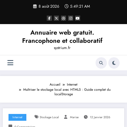
Aller
8 août 2026
5:49:22 AM
au
contenu
Annuaire web gratuit.
Francophone et collaboratif
systrium.fr
Accueil
Internet
Maîtriser le stockage local avec HTML5 : Guide complet du
localStorage
Internet
Stockage Local
Marise
12 Janvier 2026
0 Commentaires