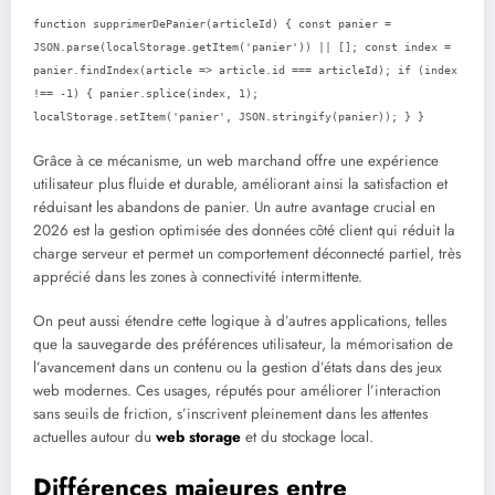
function supprimerDePanier(articleId) { const panier =
JSON.parse(localStorage.getItem('panier')) || []; const index =
panier.findIndex(article => article.id === articleId); if (index
!== -1) { panier.splice(index, 1);
localStorage.setItem('panier', JSON.stringify(panier)); } }
Grâce à ce mécanisme, un web marchand offre une expérience
utilisateur plus fluide et durable, améliorant ainsi la satisfaction et
réduisant les abandons de panier. Un autre avantage crucial en
2026 est la gestion optimisée des données côté client qui réduit la
charge serveur et permet un comportement déconnecté partiel, très
apprécié dans les zones à connectivité intermittente.
On peut aussi étendre cette logique à d’autres applications, telles
que la sauvegarde des préférences utilisateur, la mémorisation de
l’avancement dans un contenu ou la gestion d’états dans des jeux
web modernes. Ces usages, réputés pour améliorer l’interaction
sans seuils de friction, s’inscrivent pleinement dans les attentes
actuelles autour du
web storage
et du stockage local.
Différences majeures entre