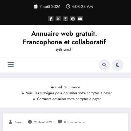
Aller
7 août 2026
4:08:24 AM
au
contenu
Annuaire web gratuit.
Francophone et collaboratif
systrium.fr
Accueil
Finance
Voici les stratégies pour optimiser votre comptes à payer
Comment optimiser votre comptes à payer
Sarah
21 Août 2021
0 Commentaires