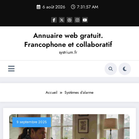
Aller
6 août 2026
7:31:57 AM
au
contenu
Annuaire web gratuit.
Francophone et collaboratif
systrium.fr
Accueil
Systèmes d’alarme
9 septembre 2025