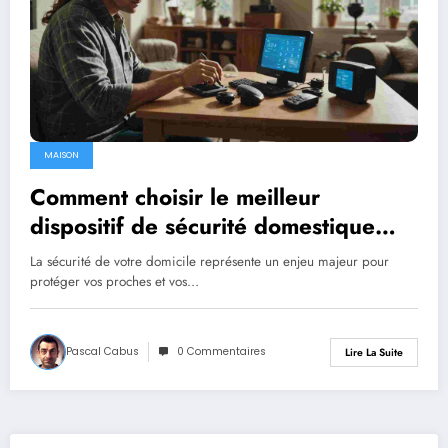
MAISON
Comment choisir le meilleur
dispositif de sécurité domestique
pour votre tranquillité ?
La sécurité de votre domicile représente un enjeu majeur pour
protéger vos proches et vos…
Pascal Cabus
0 Commentaires
Lire La Suite