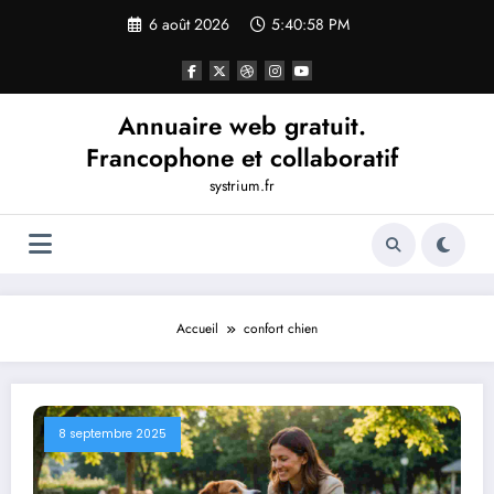
Aller
6 août 2026
5:40:59 PM
au
contenu
Annuaire web gratuit.
Francophone et collaboratif
systrium.fr
Accueil
confort chien
8 septembre 2025